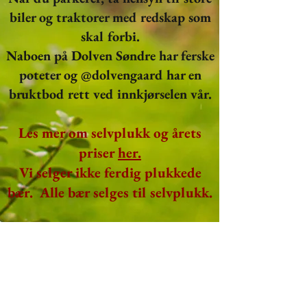
biler og traktorer med redskap som
skal forbi.
Naboen på Dolven Søndre har ferske
poteter og @dolvengaard har en
bruktbod rett ved innkjørselen vår.
Les mer om selvplukk og årets
priser
her.
Vi selger ikke ferdig plukkede
bær.
Alle bær selges til selvplukk.
I det alltid åpne selvbetjente
gårdsutsalget finner du
f
rilandsagurk og krondill,
tomater, eplemoster fra høsten